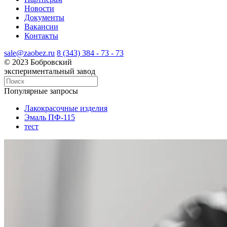
Новости
Документы
Вакансии
Контакты
sale@zaobez.ru
8 (343) 384 - 73 - 73
© 2023 Бобровский
экспериментальный завод
Популярные запросы
Лакокрасочные изделия
Эмаль ПФ-115
тест