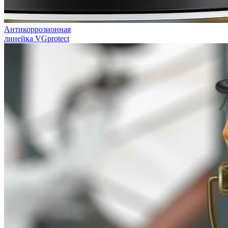
Антикоррозионная
линейка VGprotect