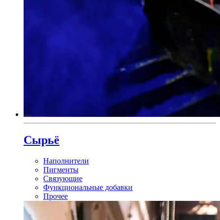
Сырьё
Наполнители
Пигменты
Связующие
Функциональные добавки
Прочее