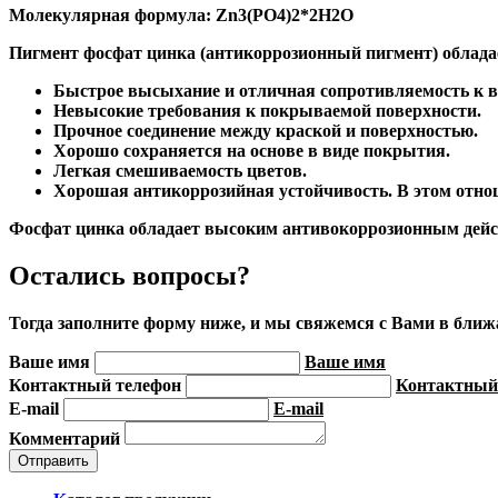
Молекулярная формула: Zn3(PO4)2*2H2O
Пигмент фосфат цинка (антикоррозионный пигмент) облад
Быстрое высыхание и отличная сопротивляемость к в
Невысокие требования к покрываемой поверхности.
Прочное соединение между краской и поверхностью.
Хорошо сохраняется на основе в виде покрытия.
Легкая смешиваемость цветов.
Хорошая антикоррозийная устойчивость. В этом отно
Фосфат цинка обладает высоким антивокоррозионным дейст
Остались вопросы?
Тогда заполните форму ниже, и мы свяжемся с Вами в бли
Ваше имя
Ваше имя
Контактный телефон
Контактный
E-mail
E-mail
Комментарий