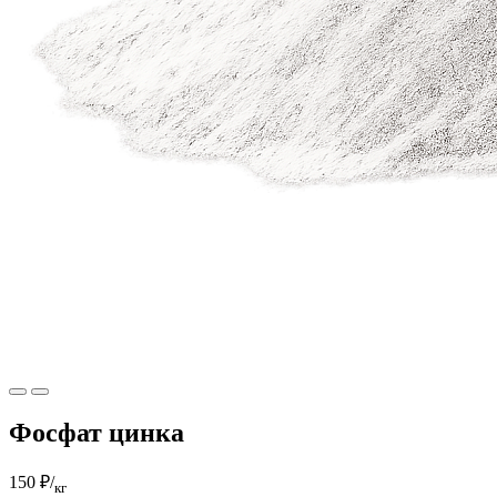
Фосфат цинка
150 ₽
/
кг